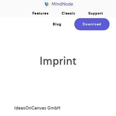
Home
Skip to main content
Features
Classic
Support
Blog
Download
Imprint
IdeasOnCanvas GmbH